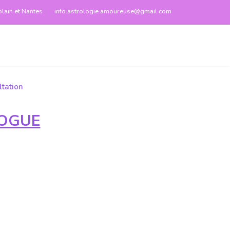
blain et Nantes
info.astrologie.amoureuse@gmail.com
tation
LOGUE