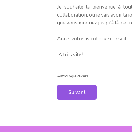
Je souhaite la bienvenue à tout
collaboration, où je vais avoir la
que vous ignoriez jusqu'à là, de trè
Anne, votre astrologue conseil.
A très vite !
Astrologie divers
Article suivant : Aide à la pr
Suivant