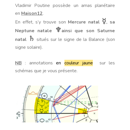
Vladimir Poutine possède un amas planétaire
en
Maison12
.
☿
En effet, s’y trouve son
Mercure natal
, sa
♆
Neptune natale
ainsi que son Saturne
♄
natal
situés sur le signe de la Balance (son
signe solaire).
NB
: annotations
en
couleur jaune
sur les
schémas que je vous présente.