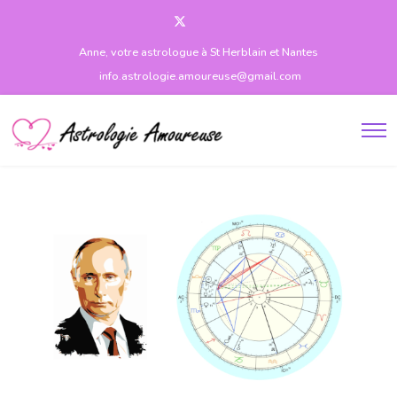
Anne, votre astrologue à St Herblain et Nantes
info.astrologie.amoureuse@gmail.com