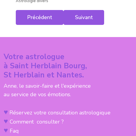
Astrologie divers
Article précédent : Aide à la précision
Article suivant : Famille
Précédent
Suivant
Votre astrologue
à Saint Herblain Bourg,
St Herblain et Nantes.
Anne, le savoir-faire et l'expérience
au service de vos émotions.
♥
Réservez votre consultation astrologique
♥
Comment consulter ?
♥
Faq