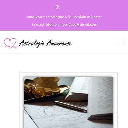
Anne, votre astrologue à St Herblain et Nantes
info.astrologie.amoureuse@gmail.com