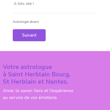
A très vite !
Astrologie divers
Article suivant : Aide à la précision
Suivant
Votre astrologue
à Saint Herblain Bourg,
St Herblain et Nantes.
Anne, le savoir-faire et l'expérience
au service de vos émotions.